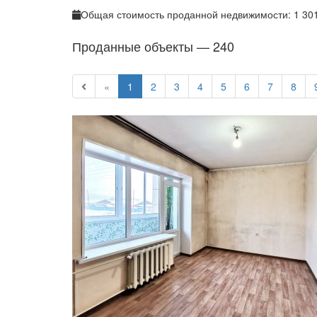
Общая стоимость проданной недвижимости: 1 301
Проданные объекты —
240
«
1
2
3
4
5
6
7
8