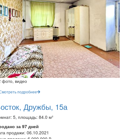
2 фото, видео
Смотреть подробнее
осток, Дружбы, 15а
мнат: 5, площадь: 84.0 м²
родано за 97 дней
ата продажи:
06.10.2021
ена продажи:
6 000 000 ₽