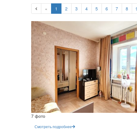
«
1
2
3
4
5
6
7
8
7 фото
Смотреть подробнее