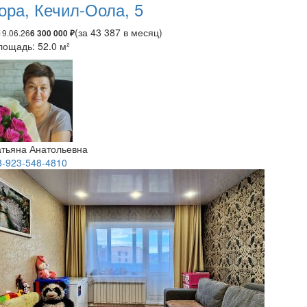
ора, Кечил-Оола, 5
(за 43 387 в месяц)
19.06.26
6 300 000 ₽
лощадь: 52.0 м²
атьяна Анатольевна
8-923-548-4810