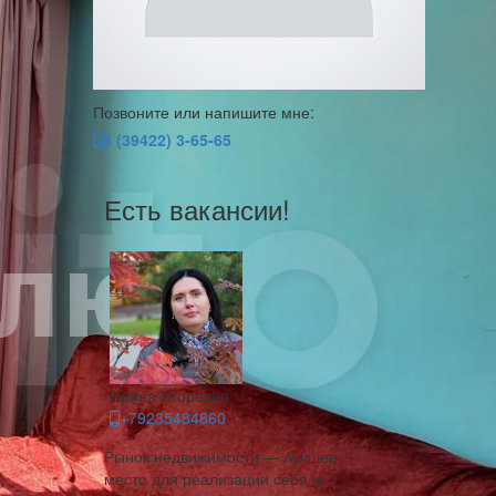
Позвоните или напишите мне:
8 (39422) 3-65-65
Есть вакансии!
Ирина Игоревна
+79235484860
Рынок недвижимости — лучшее
место для реализации себя и