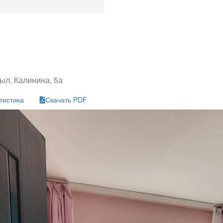
ыл, Калинина, 5а
тистика
Скачать PDF