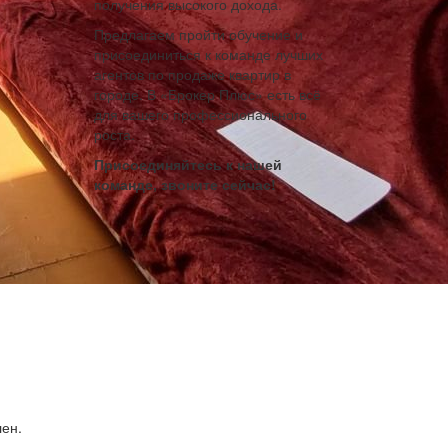
получения высокого дохода.
Предлагаем пройти обучение и
присоединиться к команде лучших
агентов по продаже квартир в
городе. В «Брокер Плюс» есть всё
для вашего профессионального
роста.
Присоединяйтесь к нашей
команде, звоните сейчас!
лен.