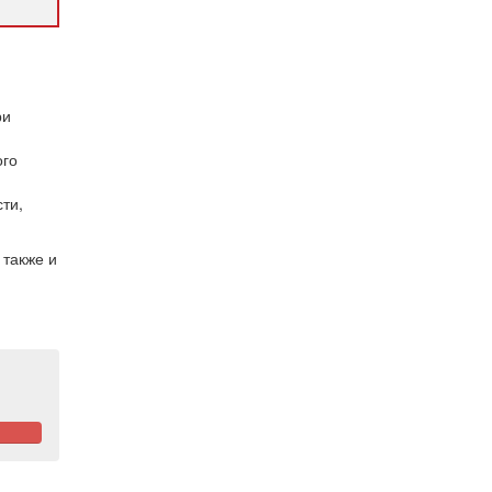
ри
ого
ти,
 также и