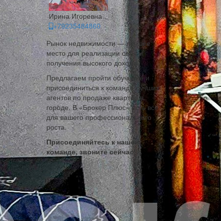
Ирина Игоревна
+79235484860
Рынок недвижимости — лучшее
место для реализации себя и
получения высокого дохода.
Предлагаем пройти обучение и
присоединиться к команде лучших
агентов по продаже квартир в
городе. В «Брокер Плюс» есть всё
для вашего профессионального
роста.
Присоединяйтесь к нашей
команде, звоните сейчас!