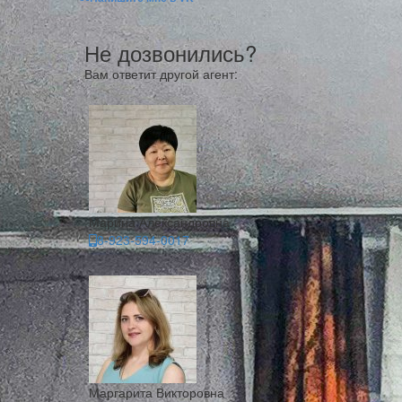
Не дозвонились?
Вам ответит другой агент:
Марина Александровна
8-923-594-0017
Маргарита Викторовна