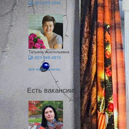
8-923-559-2044
Татьяна Анатольевна
8-923-548-4810
все наши агенты
Есть вакансии!