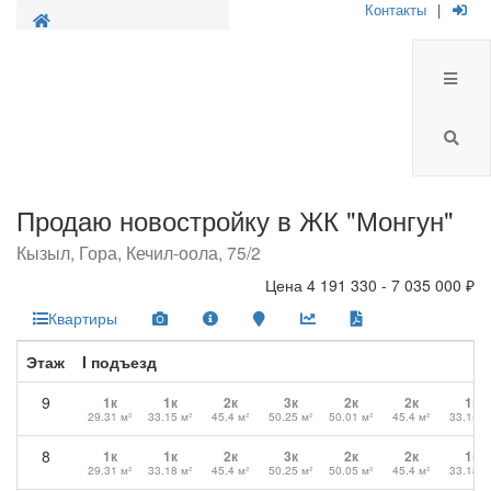
Контакты
|
Продажа новостроек
Продаю новостройку в ЖК "Монгун"
Кызыл, Гора, Кечил-оола, 75/2
Цена
4 191 330 - 7 035 000 ₽
Квартиры
Этаж
I подъезд
9
1к
1к
2к
3к
2к
2к
1к
29.31 м²
33.15 м²
45.4 м²
50.25 м²
50.01 м²
45.4 м²
33.15 м
8
1к
1к
2к
3к
2к
2к
1к
29.31 м²
33.18 м²
45.4 м²
50.25 м²
50.05 м²
45.4 м²
33.18 м