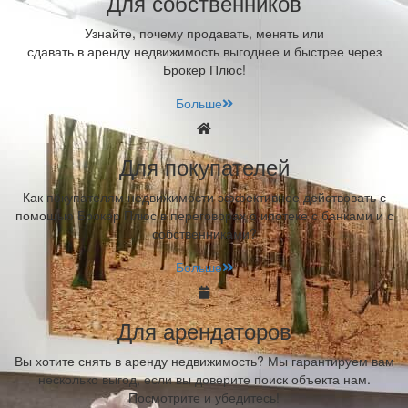
Для собственников
Узнайте, почему продавать, менять или
сдавать в аренду недвижимость выгоднее и быстрее через
Брокер Плюс!
Больше
Для покупателей
Как покупателям недвижимости эффективнее действовать с
помощью Брокер Плюс в переговорах о ипотеке с банками и с
собственниками?
Больше
Для арендаторов
Вы хотите снять в аренду недвижимость? Мы гарантируем вам
несколько выгод, если вы доверите поиск объекта нам.
Посмотрите и убедитесь!