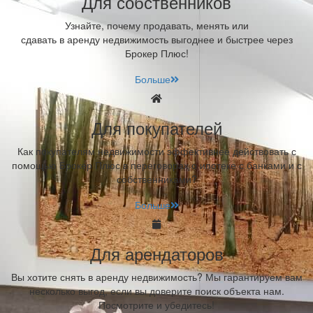
Для собственников
Узнайте, почему продавать, менять или
сдавать в аренду недвижимость выгоднее и быстрее через
Брокер Плюс!
Больше
Для покупателей
Как покупателям недвижимости эффективнее действовать с
помощью Брокер Плюс в переговорах о ипотеке с банками и с
собственниками?
Больше
Для арендаторов
Вы хотите снять в аренду недвижимость? Мы гарантируем вам
несколько выгод, если вы доверите поиск объекта нам.
Посмотрите и убедитесь!